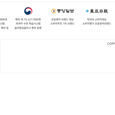
특허 제 10-2217990호
초등영어 브랜드 대상
한국의 소비자대상
영어
외국어 수면 학습시스템
소비자추천 1위 브랜드
소비자평가 초등영어브랜드
우수
슬리핑잉글리시 특허 등록
COPY