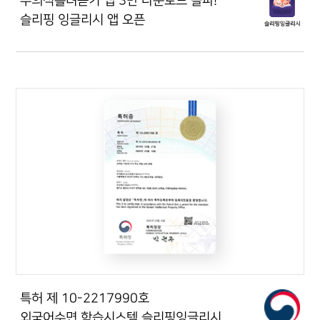
무의식흘려듣기 앱 3만 다운로드 돌파!
슬리핑 잉글리시 앱 오픈
특허 제 10-2217990호
외국어수면 학습시스템 슬리핑잉글리시