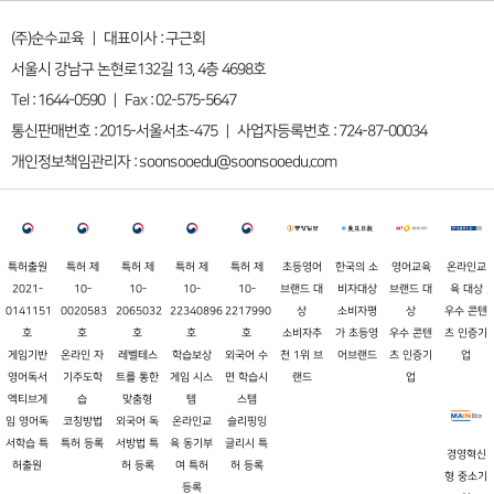
(주)순수교육 ｜ 대표이사 : 구근회
서울시 강남구 논현로132길 13, 4층 4698호
Tel : 1644-0590 ｜ Fax : 02-575-5647
통신판매번호 : 2015-서울서초-475 ｜ 사업자등록번호 : 724-87-00034
개인정보책임관리자 : soonsooedu@soonsooedu.com
특허출원
특허 제
특허 제
특허 제
특허 제
초등영어
한국의 소
영어교육
온라인교
2021-
10-
10-
10-
10-
브랜드 대
비자대상
브랜드 대
육 대상
0141151
0020583
2065032
22340896
2217990
상
소비자평
상
우수 콘텐
호
호
호
호
호
소비자추
가 초등영
우수 콘텐
츠 인증기
게임기반
온라인 자
레벨테스
학습보상
외국어 수
천 1위 브
어브랜드
츠 인증기
업
영어독서
기주도학
트를 통한
게임 시스
면 학습시
랜드
업
엑티브게
습
맞춤형
템
스템
임 영어독
코칭방법
외국어 독
온라인교
슬리핑잉
서학습 특
특허 등록
서방법 특
육 동기부
글리시 특
경영혁신
허출원
허 등록
여 특허
허 등록
형 중소기
등록