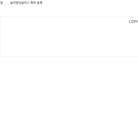
슬리핑잉글리시 특허 등록
COPY