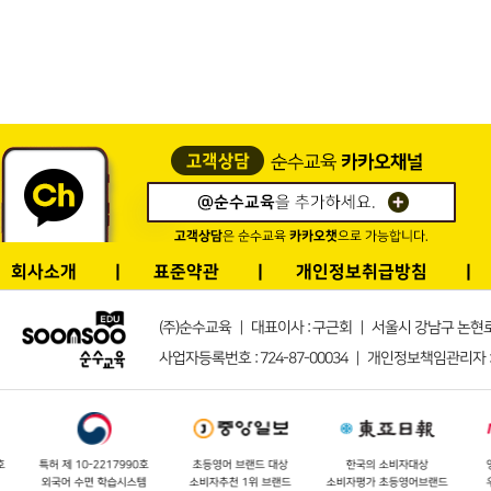
회사소개
표준약관
개인정보취급방침
(주)순수교육 ｜ 대표이사 : 구근회 ｜ 서울시 강남구 논현로132길 1
사업자등록번호 : 724-87-00034 ｜ 개인정보책임관리자 : s
특허 제 10-2217990호
초등영어 브랜드 대상
한국의 소비자대상
영어
외국어 수면 학습시스템
소비자추천 1위 브랜드
소비자평가 초등영어브랜드
우수