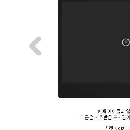
!!
한때 아이들의 열
서
지금은 저주받은 도서관이 
날아들고...
빅캣 Kids에